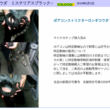
コウダ ミステリアスブラック♂
2014年6月5日
ボアコンストリクターロンギコウダ
マイクロチップ挿入済み
ボアコンは特定動物なので飼育には許可が
特定動物の販売について
特定動物の運搬には移動日の３日前までに
その長）に特定動物管轄区域外飼養・保管
がって特定動物購入ご希望のお客様は少な
出して頂き、ご来店の上移動専用ゲージに
に関しましては当店が手配致します。
当店の飼育許可番号 京都市許可第1203