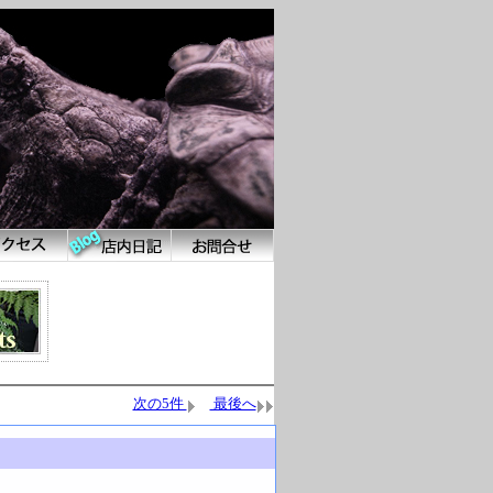
次の5件
最後へ