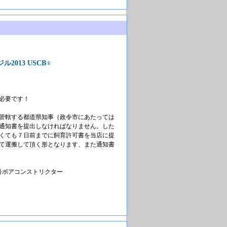
013 USCB♀
必要です！
管轄する都道県知事（政令市にあたっては
通知書を提出しなければなりません。した
くても７日前までに飼育許可書を当店に提
て運搬して頂く形となります、また通知書
6号ボアコンストリクター