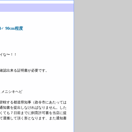
♂ 90cm程度
イな〜！！
確認出来る証明書が必要です。
ミメニシキヘビ
管轄する都道県知事（政令市にあたっては
通知書を提出しなければなりません。した
くても７日前までに飼育許可書を当店に提
て運搬して頂く形となります、また通知書