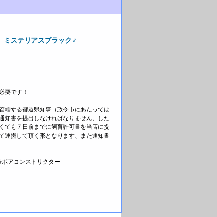
 ミステリアスブラック♂
必要です！
管轄する都道県知事（政令市にあたっては
通知書を提出しなければなりません。した
くても７日前までに飼育許可書を当店に提
て運搬して頂く形となります、また通知書
6号ボアコンストリクター