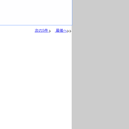
次の5件
最後へ