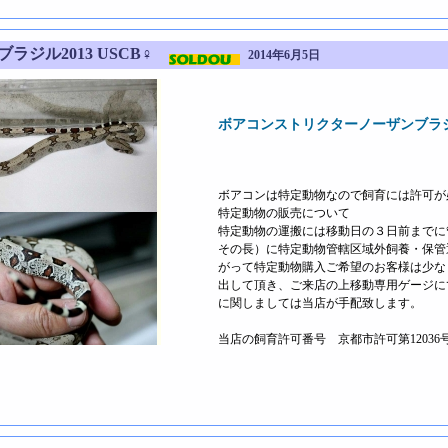
ジル2013 USCB♀
2014年6月5日
ボアコンストリクターノーザンブラジル2
ボアコンは特定動物なので飼育には許可が
特定動物の販売について
特定動物の運搬には移動日の３日前までに
その長）に特定動物管轄区域外飼養・保管
がって特定動物購入ご希望のお客様は少な
出して頂き、ご来店の上移動専用ゲージに
に関しましては当店が手配致します。
当店の飼育許可番号 京都市許可第1203