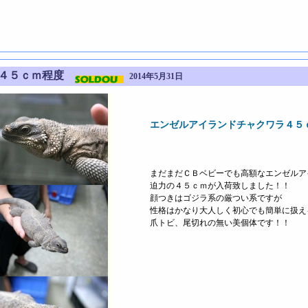
ラ４５ｃｍ程度
2014年5月31日
エンゼルアイランドチャクワラ４５
まだまだＣＢベビーでも高額なエンゼルア
迫力の４５ｃｍが入荷致しました！！
顔つきはゴジラ系の厳つい系ですが
性格はかなり大人しく初心でも簡単に扱え
爪トビ、尾切れの無い美個体です！！