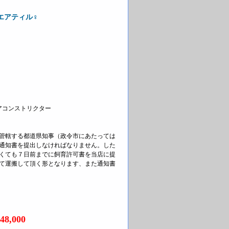
エアティル♀
ボアコンストリクター
管轄する都道県知事（政令市にあたっては
通知書を提出しなければなりません。した
くても７日前までに飼育許可書を当店に提
て運搬して頂く形となります、また通知書
8,000