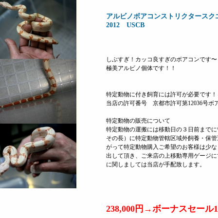
アルビノボアコンストリクタースク
2012 USCB
しぶすぎ！カッコ良すぎのボアコンです〜
極美アルビノ個体です！！
特定動物に付き飼育には許可が必要です！
当店の許可番号 京都市許可第12036号
特定動物の販売について
特定動物の運搬には移動日の３日前までに
その長）に特定動物管轄区域外飼養・保管
がって特定動物購入ご希望のお客様は少な
出して頂き、ご来店の上移動専用ゲージに
に関しましては当店が手配致します。
238,000円→ボーナスセール14