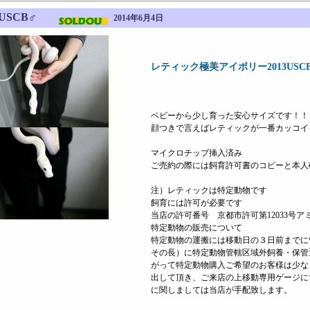
3USCB♂
2014年6月4日
レティック極美アイボリー2013USCB
ベビーから少し育った安心サイズです！！
顔つきで言えばレティックが一番カッコイ
マイクロチップ挿入済み
ご売約の際には飼育許可書のコピーと本人
注）レティックは特定動物です
飼育には許可が必要です
当店の許可番号 京都市許可第12033号ア
特定動物の販売について
特定動物の運搬には移動日の３日前までに
その長）に特定動物管轄区域外飼養・保管
がって特定動物購入ご希望のお客様は少な
出して頂き、ご来店の上移動専用ゲージに
に関しましては当店が手配致します。