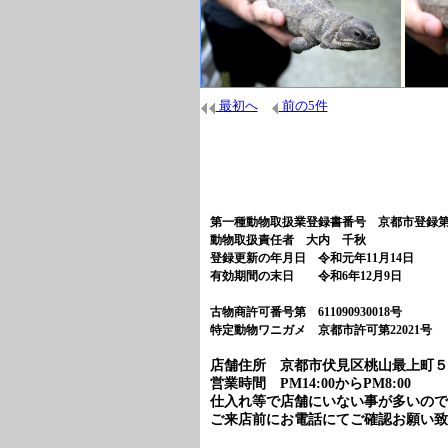
最初へ
前の5件
第一種動物取扱業登録書番号 京都市登録第14
動物取扱責任者 大内 千秋
登録更新の年月日 令和元年11月14日
有効期間の末日 令和6年12月9日
古物商許可番号第 61109093001
特定動物ワニガメ 京都市許可第22021号
店舗住所 京都市伏見区桃山最上町５４-６ TEL
営業時間 PM14:00からPM8:00
仕入れ等で店舗にいない事が多いので
ご来店前にお電話にてご確認お願い致