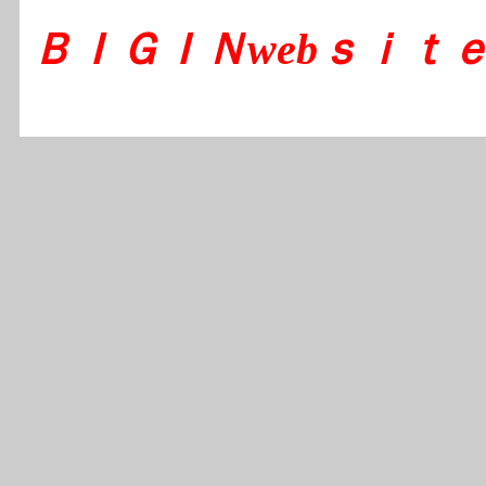
ＢＩＧＩＮwebｓｉｔｅ s