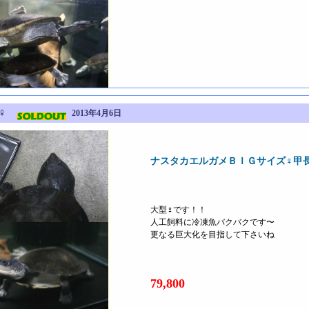
ズ♀
2013年4月6日
ナスタカエルガメＢＩＧサイズ♀甲
大型♀です！！
人工飼料に冷凍魚バクバクです〜
更なる巨大化を目指して下さいね
79,800