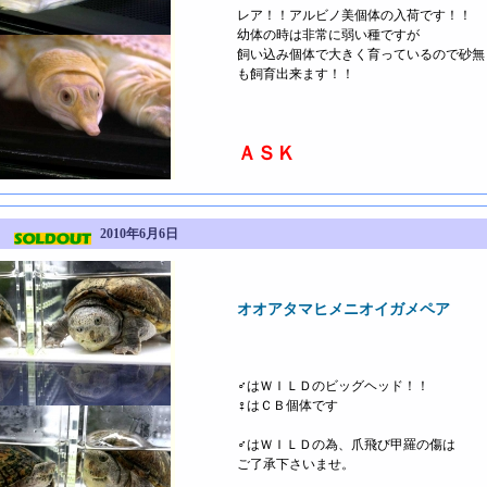
レア！！アルビノ美個体の入荷です！！
幼体の時は非常に弱い種ですが
飼い込み個体で大きく育っているので砂無
も飼育出来ます！！
ＡＳＫ
ア
2010年6月6日
オオアタマヒメニオイガメペア
♂はＷＩＬＤのビッグヘッド！！
♀はＣＢ個体です
♂はＷＩＬＤの為、爪飛び甲羅の傷は
ご了承下さいませ。