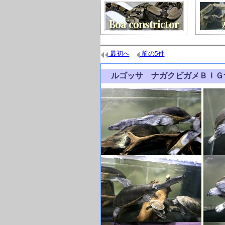
最初へ
前の5件
ルゴッサ ナガクビガメＢＩ