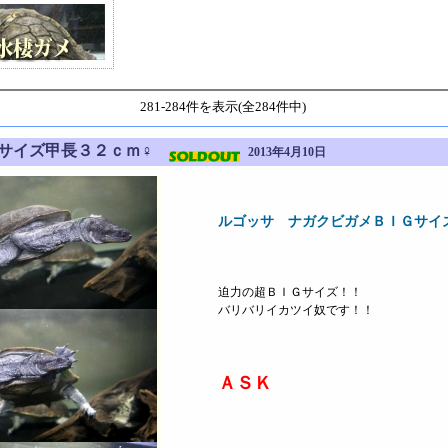
281-284件を表示(全284件中)
Ｇサイズ甲長３２ｃｍ♀
2013年4月10日
ルゴッサ ナガクビガメＢＩＧサイ
迫力の超ＢＩＧサイズ！！
バリバリイカツイ奴です！！
ＡＳＫ