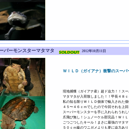
スーパーモンスターマタマタ
2012年10月11日
ＷＩＬＤ（ガイアナ）衝撃のスーパ
現地捕獲（ガイアナ産）超ド迫力！！スー
マタマタが入荷致しました！！甲長４８ｃ
私の知る限りＷＩＬＤ個体で輸入された個
４５〜４６ｃｍでしたので今回それを上回
スーパーモンスターを手に入れられうれし
爪飛び無し！シュノーケル部完品！ＷＩＬ
ごつごつしたキール！まさに最強のマタマ
５０ｃｍ級のワニガメよりも更に迫力あり