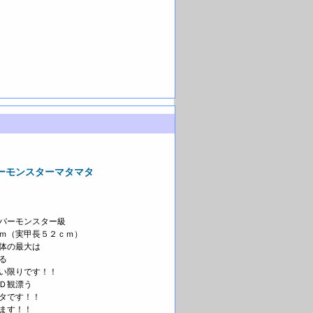
ーモンスターマタマタ
パーモンスター級
ｍ（実甲長５２ｃｍ）
体の最大は
る
い限りです！！
Ｄ観漂う
タです！！
ます！！