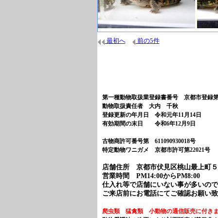
最初へ
前の5件
第一種動物取扱業登録書番号 京都市登録第14
動物取扱責任者 大内 千秋
登録更新の年月日 令和元年11月14日
有効期間の末日 令和6年12月9日
古物商許可番号第 61109093001
特定動物ワニガメ 京都市許可第22021号
店舗住所 京都市伏見区桃山最上町５４-６ TEL
営業時間 PM14:00からPM8:00
仕入れ等で店舗にいない事が多いので
ご来店前にお電話にてご確認お願い致
爬虫類 猛禽類 小動物の通信販売に付き