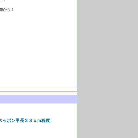
撃かも！
スッポン甲長２３ｃｍ程度