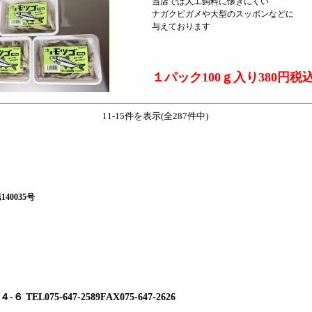
当店では人工飼料に懐きにくい
ナガクビガメや大型のスッポンなどに
与えております
１パック100ｇ入り380円税
11-15件を表示(全287件中)
0035号
8号
075-647-2589FAX075-647-2626